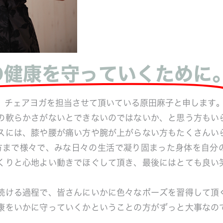
の健康を守っていくために
、チェアヨガを担当させて頂いている原田麻子と申します
の軟らかさがないとできないのではないか、と思う方もい
スには、膝や腰が痛い方や腕が上がらない方もたくさんい
の方まで様々で、みな日々の生活で凝り固まった身体を自分
くりと心地よい動きでほぐして頂き、最後にはとても良い
続ける過程で、皆さんにいかに色々なポーズを習得して頂
康をいかに守っていくかということの方がずっと大事なの