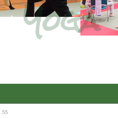
Yoga
：55