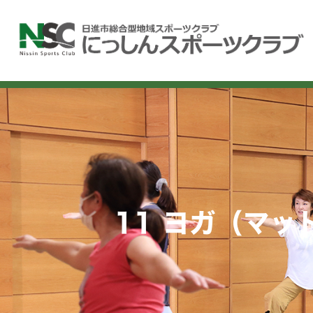
内
容
を
ス
キ
ッ
プ
11 ヨガ（マッ