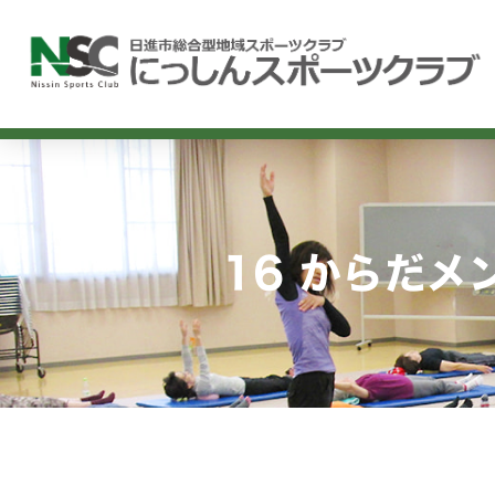
内
容
を
ス
キ
ッ
プ
16 からだメ