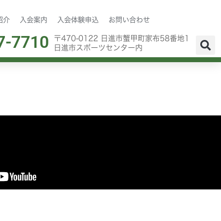
紹介
入会案内
入会体験申込
お問い合わせ
7-7710
〒470-0122 日進市蟹甲町家布58番地1
日進市スポーツセンター内