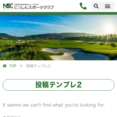
内
容
を
ス
キ
ッ
プ
TOP
投稿テンプレ2
投稿テンプレ2
It seems we can't find what you're looking for.
カテゴリー